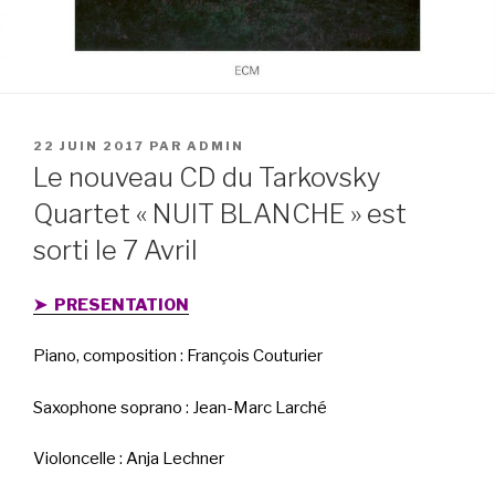
PUBLIÉ
22 JUIN 2017
PAR
ADMIN
LE
Le nouveau CD du Tarkovsky
Quartet « NUIT BLANCHE » est
sorti le 7 Avril
➤ PRESENTATION
Piano, composition : François Couturier
Saxophone soprano : Jean-Marc Larché
Violoncelle : Anja Lechner