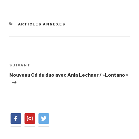
CATÉGORIES
ARTICLES ANNEXES
Navigation
de
Article
SUIVANT
l’article
suivant
Nouveau Cd du duo avec Anja Lechner / »Lontano »