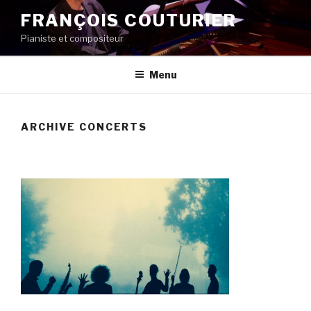
Aller
FRANÇOIS COUTURIER
au
Pianiste et compositeur
contenu
principal
Menu
ARCHIVE CONCERTS