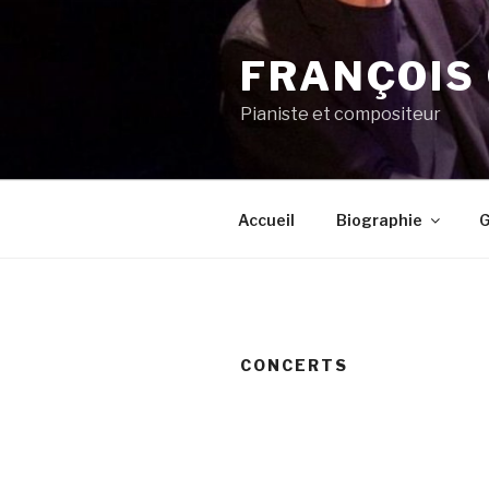
Aller
au
FRANÇOIS
contenu
principal
Pianiste et compositeur
Accueil
Biographie
G
CONCERTS