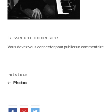
Laisser un commentaire
Vous devez
vous connecter
pour publier un commentaire.
Navigation
Article
PRÉCÉDENT
de
précédent
Photos
l’article